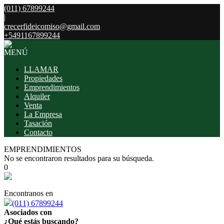
(011) 67899244
|
crecerfideicomiso@gmail.com
+5491167899244
MENÚ
LLAMAR
Propiedades
Emprendimientos
Alquiler
Venta
La Empresa
Tasación
Contacto
EMPRENDIMIENTOS
No se encontraron resultados para su búsqueda.
0
Encontranos en
(011) 67899244
Asociados con
¿Qué estás buscando?